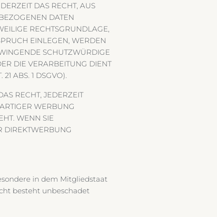
EDERZEIT DAS RECHT, AUS
ENBEZOGENEN DATEN
EWEILIGE RECHTSGRUNDLAGE,
SPRUCH EINLEGEN, WERDEN
 ZWINGENDE SCHUTZWÜRDIGE
ER DIE VERARBEITUNG DIENT
 ABS. 1 DSGVO).
AS RECHT, JEDERZEIT
RARTIGER WERBUNG
EHT. WENN SIE
R DIREKTWERBUNG
esondere in dem Mitgliedstaat
echt besteht unbeschadet