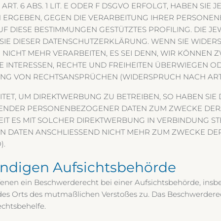
 6 ABS. 1 LIT. E ODER F DSGVO ERFOLGT, HABEN SIE J
ON ERGEBEN, GEGEN DIE VERARBEITUNG IHRER PERSON
UF DIESE BESTIMMUNGEN GESTÜTZTES PROFILING. DIE J
 SIE DIESER DATENSCHUTZERKLÄRUNG. WENN SIE WIDER
NICHT MEHR VERARBEITEN, ES SEI DENN, WIR KÖNNEN
E INTERESSEN, RECHTE UND FREIHEITEN ÜBERWIEGEN OD
 VON RECHTSANSPRÜCHEN (WIDERSPRUCH NACH ART. 21
T, UM DIREKTWERBUNG ZU BETREIBEN, SO HABEN SIE D
FFENDER PERSONENBEZOGENER DATEN ZUM ZWECKE DE
WEIT ES MIT SOLCHER DIREKTWERBUNG IN VERBINDUNG ST
 DATEN ANSCHLIESSEND NICHT MEHR ZUM ZWECKE DE
).
ändigen Aufsichts­behörde
enen ein Beschwerderecht bei einer Aufsichtsbehörde, insb
r des Orts des mutmaßlichen Verstoßes zu. Das Beschwerder
echtsbehelfe.